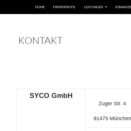
ZUM INHALT SPRINGEN
HOME
FIRMENPROFIL
LEISTUNGEN
JOBANGEB
KONTAKT
SYCO GmbH
Zuger Str. 4
81475 Münche